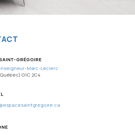
TACT
SAINT-GRÉGOIRE
onseigneur-Marc-Leclerc
(Québec) G1C 2C4
EL
@espacesaintgregoire.ca
ONE