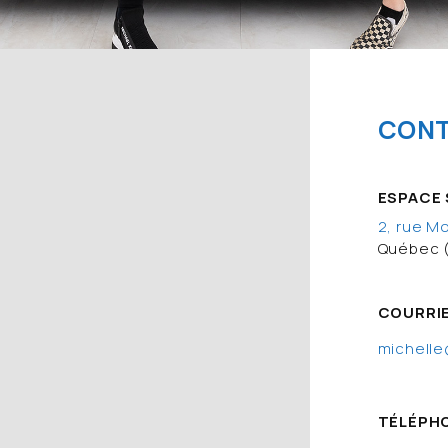
CON
ESPACE 
2, rue M
Québec 
COURRI
michelle
TÉLÉPH